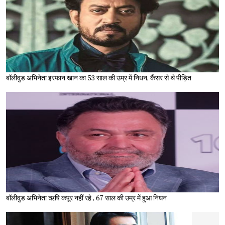
बॉलीवुड अभिनेता इरफान खान का 53 साल की उम्र में निधन, कैंसर से थे पीड़ित
बॉलीवुड अभिनेता ऋषि कपूर नहीं रहे , 67 साल की उम्र में हुआ निधन