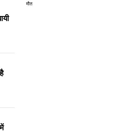
मौत
धायी
है
ें