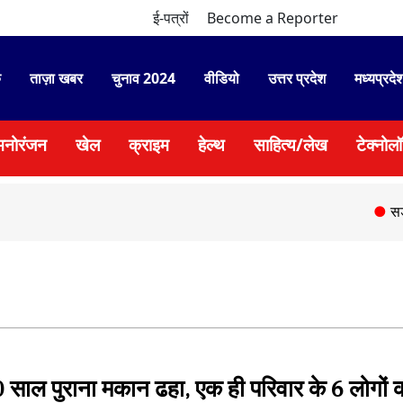
ई-पत्रों
Become a Reporter
े
ताज़ा खबर
चुनाव 2024
वीडियो
उत्तर प्रदेश
मध्यप्रदे
मनोरंजन
खेल
क्राइम
हेल्थ
साहित्य/लेख
टेक्नोल
●
सड़क हादसे मे
00 साल पुराना मकान ढहा, एक ही परिवार के 6 लोगों 