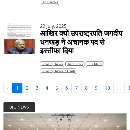
Hindi News
22 July, 2025
आखिर क्यों उपराष्ट्रपति जगदीप
धनखड़ ने अचानक पद से
इस्तीफा दिया
Breaking News
Hindi News
Taja Khabr
Breaking News In Hindi
‹
1
2
3
4
5
6
7
8
9
10
...
BIG NEWS