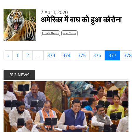
7 April, 2020
अमेरिका में बाघ को हुआ कोरोना
Hindi News
Ppn News
‹
1
2
...
373
374
375
376
377
378
BIG NEWS