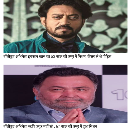
बॉलीवुड अभिनेता इरफान खान का 53 साल की उम्र में निधन, कैंसर से थे पीड़ित
बॉलीवुड अभिनेता ऋषि कपूर नहीं रहे , 67 साल की उम्र में हुआ निधन