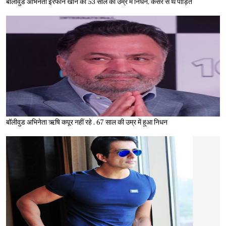
बॉलीवुड अभिनेता इरफान खान का 53 साल की उम्र में निधन, कैंसर से थे पीड़ित
बॉलीवुड अभिनेता ऋषि कपूर नहीं रहे , 67 साल की उम्र में हुआ निधन