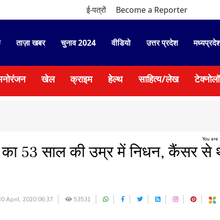
ई-पत्रों
Become a Reporter
े
ताज़ा खबर
चुनाव 2024
वीडियो
उत्तर प्रदेश
मध्यप्रदे
मनोरंजन
खेल
क्राइम
हेल्थ
साहित्य/लेख
टेक्नोल
You are
ा 53 साल की उम्र में निधन, कैंसर से थ
0 April, 2020 06:37
53531