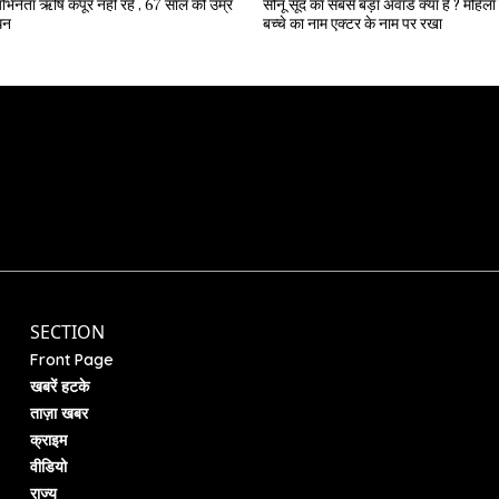
भिनेता ऋषि कपूर नहीं रहे , 67 साल की उम्र
सोनू सूद का सबसे बड़ा अवॉर्ड क्या है ? महिला ने अपने
िधन
बच्चे का नाम एक्टर के नाम पर रखा
SECTION
Front Page
खबरें हटके
ताज़ा खबर
क्राइम
वीडियो
राज्य