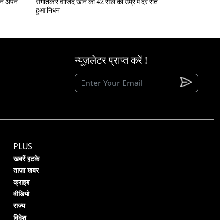
संगीतकार वाजिद खान का 42 साल की उम्र में देर रात
हुआ निधन
न्यूज़लेटर प्राप्त करें !
PLUS
खबरें हटके
ताज़ा खबर
क्राइम
वीडियो
राज्य
विदेश