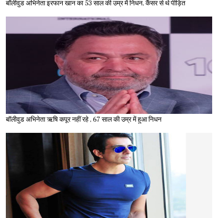
बॉलीवुड अभिनेता इरफान खान का 53 साल की उम्र में निधन, कैंसर से थे पीड़ित
बॉलीवुड अभिनेता ऋषि कपूर नहीं रहे , 67 साल की उम्र में हुआ निधन