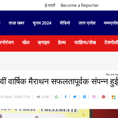
ई-पत्रों
Become a Reporter
े
ताज़ा खबर
चुनाव 2024
वीडियो
उत्तर प्रदेश
मध्यप्रदे
मनोरंजन
खेल
क्राइम
हेल्थ
साहित्य/लेख
टेक्नोल
You are h
 वार्षिक मैराथन सफलतापूर्वक संपन्न हु
15 April, 2026 17:02
1158