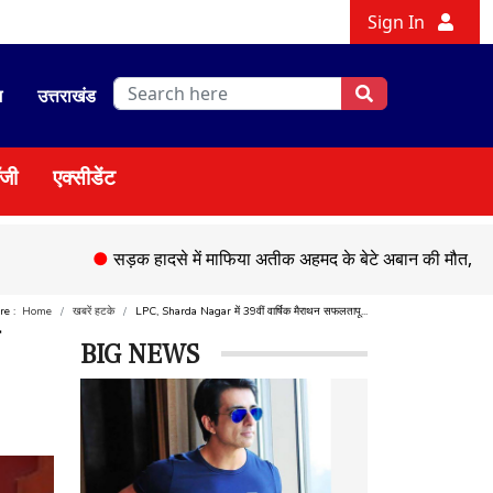
Sign In
श
उत्तराखंड
ॉजी
एक्सीडेंट
●
सड़क हादसे में माफिया अतीक अहमद के बेटे अबान की मौत,
●
चेहल्लु
ere :
Home
खबरें हटके
LPC, Sharda Nagar में 39वीं वार्षिक मैराथन सफलतापू...
ई
BIG NEWS