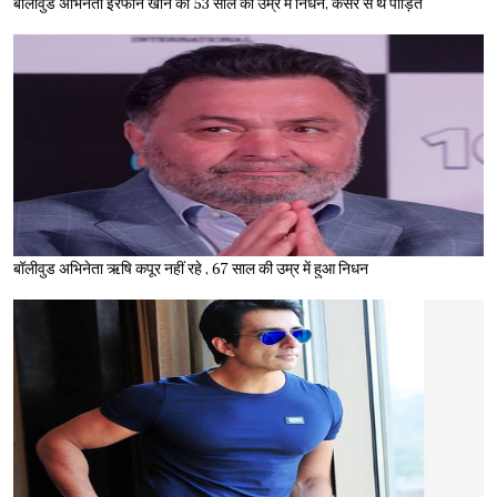
बॉलीवुड अभिनेता इरफान खान का 53 साल की उम्र में निधन, कैंसर से थे पीड़ित
बॉलीवुड अभिनेता ऋषि कपूर नहीं रहे , 67 साल की उम्र में हुआ निधन