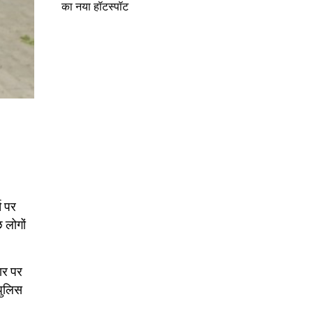
का नया हॉटस्पॉट
ि पर
छ लोगों
धार पर
पुलिस