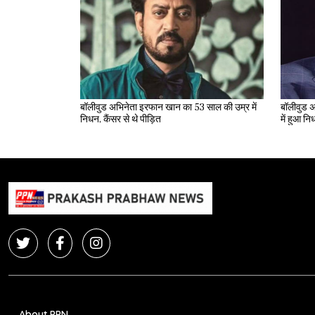
बॉलीवुड अभिनेता इरफान खान का 53 साल की उम्र में
बॉलीवुड अ
निधन, कैंसर से थे पीड़ित
में हुआ न
About PPN