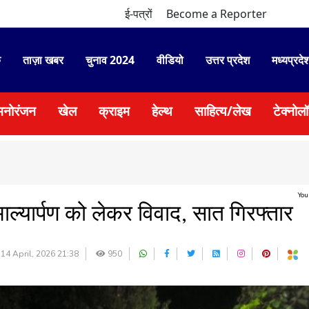
ई-पत्रों
Become a Reporter
े
ताज़ा खबर
चुनाव 2024
वीडियो
उत्तर प्रदेश
मध्यप्रदे
मनोरंजन
खेल
क्राइम
हेल्थ
साहित्य/लेख
टेक्नोल
You
माल्यार्पण को लेकर विवाद, सात गिरफ्तार
14 April, 2026 21:38
950