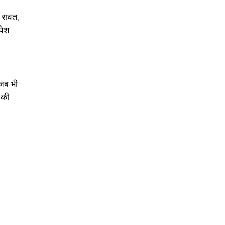
श रावत,
पेश
 जब भी
 की