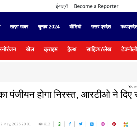
ई-पत्रों
Become a Reporter
े
ताज़ा खबर
चुनाव 2024
वीडियो
उत्तर प्रदेश
मध्यप्रदे
मनोरंजन
खेल
क्राइम
हेल्थ
साहित्य/लेख
टेक्नोल
You a
ं का पंजीयन होगा निरस्त, आरटीओ ने दिए 
2 May, 2026 20:01
612