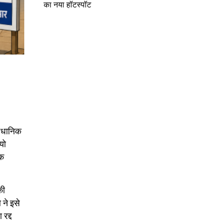
का नया हॉटस्पॉट
वैधानिक
यो
तक
की
 ने इसे
रद्द