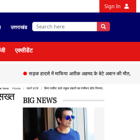
Sign In
श
उत्तराखंड
ॉजी
एक्सीडेंट
●
सड़क हादसे में माफिया अतीक अहमद के बेटे अबान की मौत,
●
चेहल्लुम 
re here :
Home
खबरें हटके
बिना परमिट वाले स्कूल वाहनों का पंजीयन होगा निरस्त...
सख्त
BIG NEWS