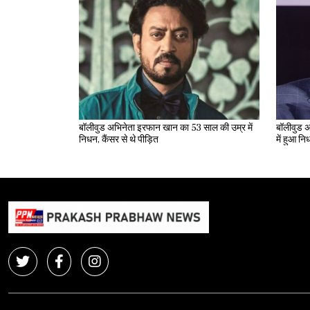
बॉलीवुड अभिनेता इरफान खान का 53 साल की उम्र में
बॉलीवुड अ
निधन, कैंसर से थे पीड़ित
में हुआ न