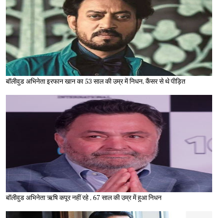
बॉलीवुड अभिनेता इरफान खान का 53 साल की उम्र में निधन, कैंसर से थे पीड़ित
बॉलीवुड अभिनेता ऋषि कपूर नहीं रहे , 67 साल की उम्र में हुआ निधन