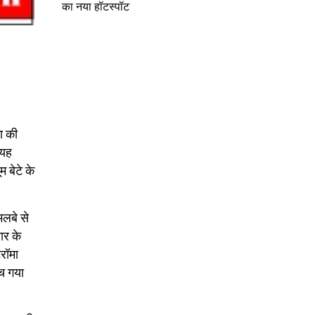
का नया हॉटस्पॉट
ा की
 यह
 बेटे के
मलबे से
ार के
रॉमा
मच गया