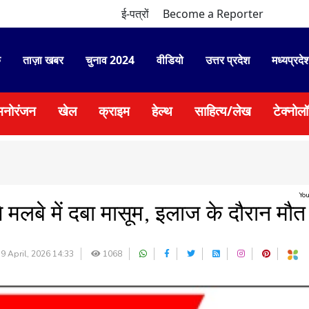
ई-पत्रों
Become a Reporter
े
ताज़ा खबर
चुनाव 2024
वीडियो
उत्तर प्रदेश
मध्यप्रदे
मनोरंजन
खेल
क्राइम
हेल्थ
साहित्य/लेख
टेक्नोल
Yo
े मलबे में दबा मासूम, इलाज के दौरान मौत
9 April, 2026 14:33
1068