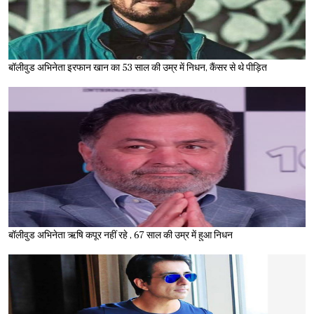
बॉलीवुड अभिनेता इरफान खान का 53 साल की उम्र में निधन, कैंसर से थे पीड़ित
बॉलीवुड अभिनेता ऋषि कपूर नहीं रहे , 67 साल की उम्र में हुआ निधन