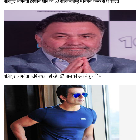
बॉलीवुड अभिनेता इरफान खान का 53 साल की उम्र में निधन, कैंसर से थे पीड़ित
बॉलीवुड अभिनेता ऋषि कपूर नहीं रहे , 67 साल की उम्र में हुआ निधन