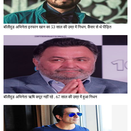
बॉलीवुड अभिनेता इरफान खान का 53 साल की उम्र में निधन, कैंसर से थे पीड़ित
बॉलीवुड अभिनेता ऋषि कपूर नहीं रहे , 67 साल की उम्र में हुआ निधन