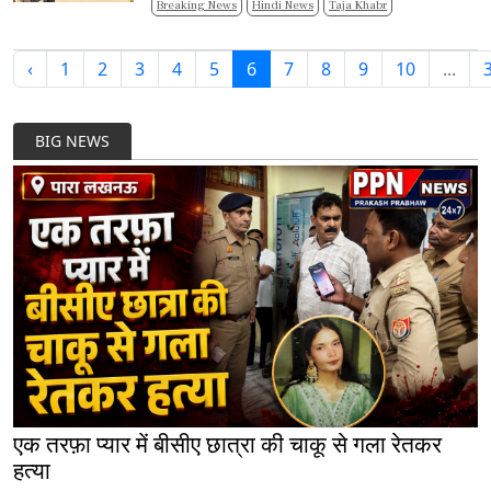
Breaking News
Hindi News
Taja Khabr
‹
1
2
3
4
5
6
7
8
9
10
...
BIG NEWS
एक तरफ़ा प्यार में बीसीए छात्रा की चाकू से गला रेतकर
हत्या