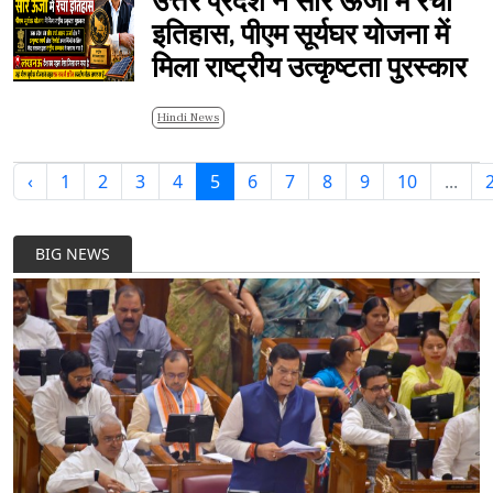
उत्तर प्रदेश ने सौर ऊर्जा में रचा
इतिहास, पीएम सूर्यघर योजना में
मिला राष्ट्रीय उत्कृष्टता पुरस्कार
Hindi News
‹
1
2
3
4
5
6
7
8
9
10
...
BIG NEWS