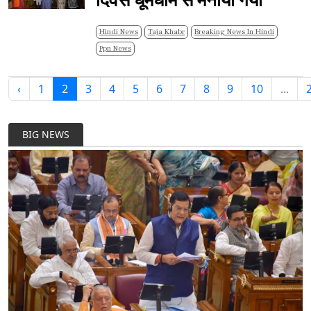
दिवस धूमधाम से मनाया गया
Hindi News
Taja Khabr
Breaking News In Hindi
Ppn News
‹
1
2
3
4
5
6
7
8
9
10
...
BIG NEWS